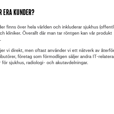
r era kunder?
er finns över hela världen och inkluderar sjukhus (offentli
och kliniker. Överallt där man tar röntgen kan vår produkt
.
ljer vi direkt, men oftast använder vi ett nätverk av återför
tributörer, företag som förmodligen säljer andra IT-relater
 för sjukhus, radiologi- och akutavdelningar.