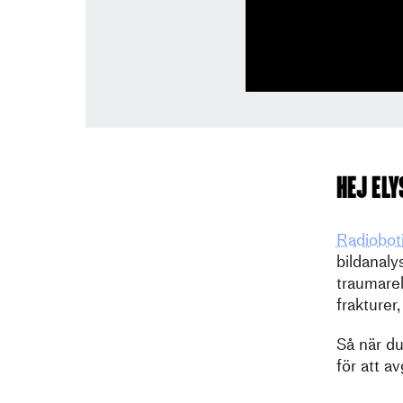
Hej Ely
Radiobot
bildanaly
traumarel
frakturer
Så när du
för att a