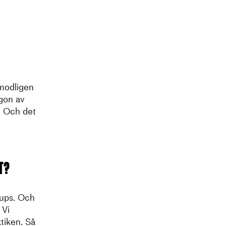
rmodligen
ågon av
. Och det
t?
-ups. Och
 Vi
ktiken. Så