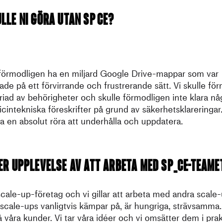
lle ni göra utan SP CE?
 förmodligen ha en miljard Google Drive-mappar som var
ade på ett förvirrande och frustrerande sätt. Vi skulle fö
iad av behörigheter och skulle förmodligen inte klara n
cintekniska föreskrifter på grund av säkerhetsklareringar
ra en absolut röra att underhålla och uppdatera.
er upplevelse av att arbeta med SP_CE-teame
 scale-up-företag och vi gillar att arbeta med andra scale
t scale-ups vanligtvis kämpar på, är hungriga, strävsamma.
å våra kunder. Vi tar våra idéer och vi omsätter dem i pra