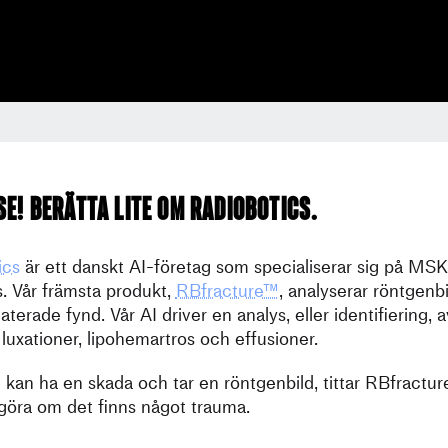
se! Berätta lite om Radiobotics.
ics
är ett danskt AI-företag som specialiserar sig på MSK
s. Vår främsta produkt,
RBfracture™
, analyserar röntgenbi
aterade fynd. Vår AI driver en analys, eller identifiering, a
, luxationer, lipohemartros och effusioner.
 kan ha en skada och tar en röntgenbild, tittar RBfractu
vgöra om det finns något trauma.