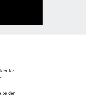
-
lder för
v
re på den