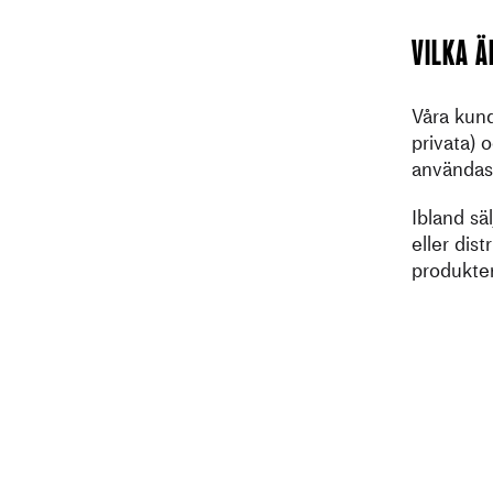
Vilka ä
Våra kund
privata) 
användas
Ibland sä
eller dis
produkter