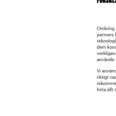
Omkring 
partners f
teknologi
dem konse
verkligen
använde
Vi använd
riktigt va
rekommend
hitta allt