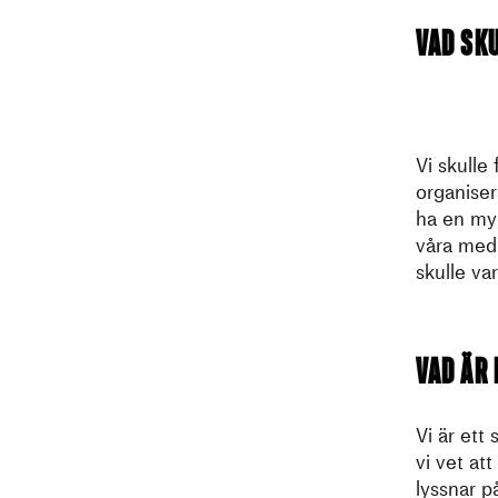
Vad sku
Vi skulle
organiser
ha en myr
våra medi
skulle va
Vad är 
Vi är ett
vi vet at
lyssnar p